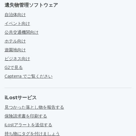
遺失物管理ソフトウェア
自治体向け
イベント向け
公共交通機関向け
ホテル向け
遊園地向け
ビジネス向け
G2で見る
Capterra でご覧ください
iLostサービス
見つかった落とし物を報告する
保険請求書を印刷する
iLostアラートを送信する
持ち物にタグを付けましょう