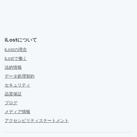
iLostについて
iLostの理念
iLostで働く
法的情報
データ処理契約
セキュリティ
品質保証
ブログ
メディア情報
アクセシビリティステートメント