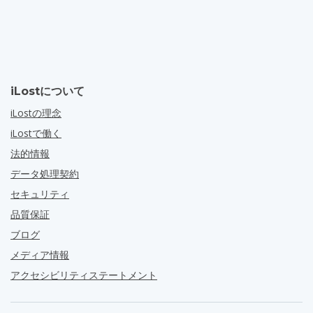
iLostについて
iLostの理念
iLostで働く
法的情報
データ処理契約
セキュリティ
品質保証
ブログ
メディア情報
アクセシビリティステートメント