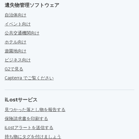
遺失物管理ソフトウェア
自治体向け
イベント向け
公共交通機関向け
ホテル向け
遊園地向け
ビジネス向け
G2で見る
Capterra でご覧ください
iLostサービス
見つかった落とし物を報告する
保険請求書を印刷する
iLostアラートを送信する
持ち物にタグを付けましょう