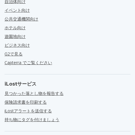
自治体向け
イベント向け
公共交通機関向け
ホテル向け
遊園地向け
ビジネス向け
G2で見る
Capterra でご覧ください
iLostサービス
見つかった落とし物を報告する
保険請求書を印刷する
iLostアラートを送信する
持ち物にタグを付けましょう