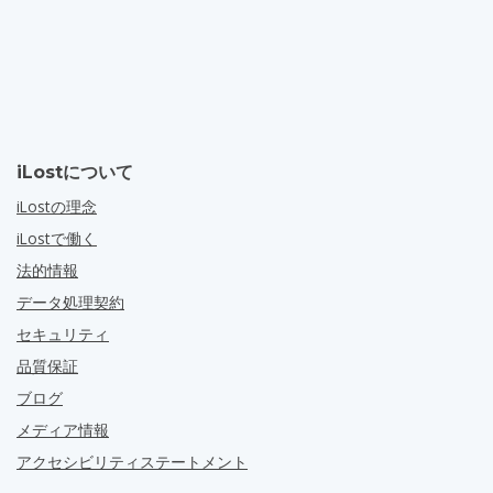
iLostについて
iLostの理念
iLostで働く
法的情報
データ処理契約
セキュリティ
品質保証
ブログ
メディア情報
アクセシビリティステートメント