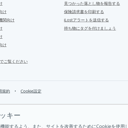
け
見つかった落とし物を報告する
向け
保険請求書を印刷する
機関向け
iLostアラートを送信する
け
持ち物にタグを付けましょう
け
向け
ra でご覧ください
用規約
•
Cookie設定
クッキー
機能するよう、また、サイトを改善するためにCookieを使用