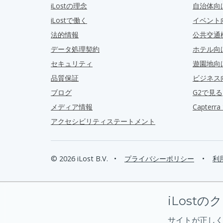
iLostの理念
自治体向
iLostで働く
イベント
法的情報
公共交通
データ処理契約
ホテル向
セキュリティ
遊園地向
品質保証
ビジネス
ブログ
G2で見る
メディア情報
Capter
アクセシビリティステートメント
© 2026 iLost B.V.
•
プライバシーポリシー
•
利
iLostの
サイトが正しく