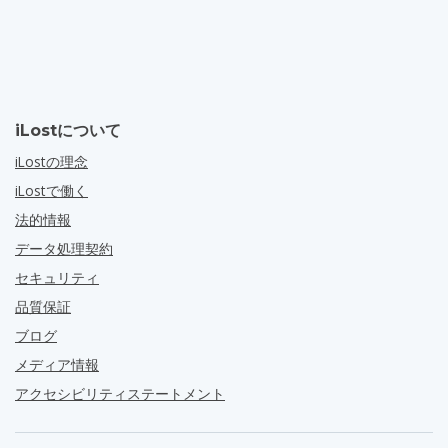
iLostについて
iLostの理念
iLostで働く
法的情報
データ処理契約
セキュリティ
品質保証
ブログ
メディア情報
アクセシビリティステートメント