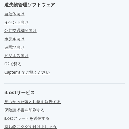
遺失物管理ソフトウェア
自治体向け
イベント向け
公共交通機関向け
ホテル向け
遊園地向け
ビジネス向け
G2で見る
Capterra でご覧ください
iLostサービス
見つかった落とし物を報告する
保険請求書を印刷する
iLostアラートを送信する
持ち物にタグを付けましょう