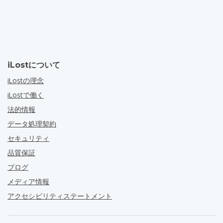
iLostについて
iLostの理念
iLostで働く
法的情報
データ処理契約
セキュリティ
品質保証
ブログ
メディア情報
アクセシビリティステートメント