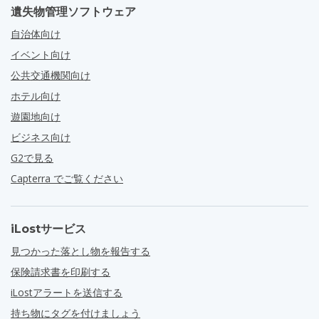
遺失物管理ソフトウェア
自治体向け
イベント向け
公共交通機関向け
ホテル向け
遊園地向け
ビジネス向け
G2で見る
Capterra でご覧ください
iLostサービス
見つかった落とし物を報告する
保険請求書を印刷する
iLostアラートを送信する
持ち物にタグを付けましょう