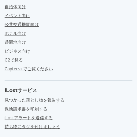
自治体向け
イベント向け
公共交通機関向け
ホテル向け
遊園地向け
ビジネス向け
G2で見る
Capterra でご覧ください
iLostサービス
見つかった落とし物を報告する
保険請求書を印刷する
iLostアラートを送信する
持ち物にタグを付けましょう