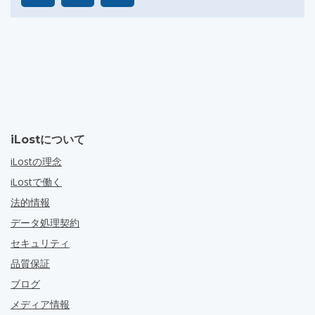
iLostについて
iLostの理念
iLostで働く
法的情報
データ処理契約
セキュリティ
品質保証
ブログ
メディア情報