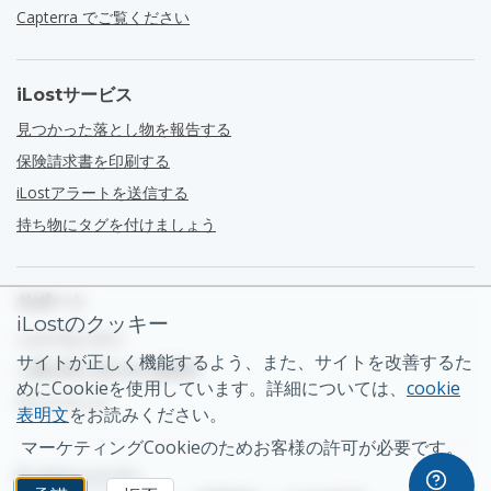
Capterra でご覧ください
iLostサービス
見つかった落とし物を報告する
保険請求書を印刷する
iLostアラートを送信する
持ち物にタグを付けましょう
サポート
iLostのクッキー
ヘルプセンター
サイトが正しく機能するよう、また、サイトを改善するた
一般お問い合わせの連絡先
めにCookieを使用しています。詳細については、
cookie
サイトマップ
表明文
をお読みください。
マーケティングCookieのためお客様の許可が必要です。
© 2026 iLost B.V.