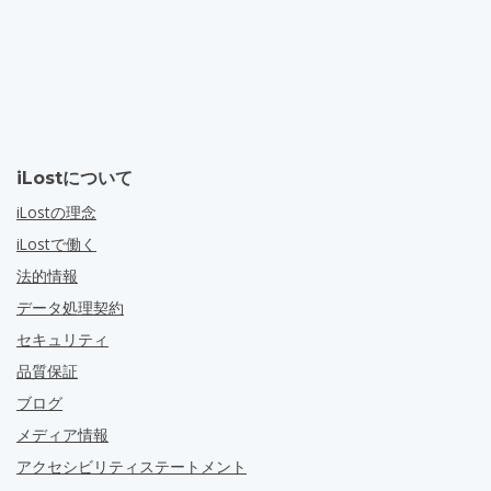
iLostについて
iLostの理念
iLostで働く
法的情報
データ処理契約
セキュリティ
品質保証
ブログ
メディア情報
アクセシビリティステートメント