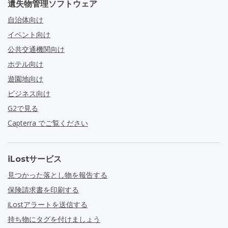
遺失物管理ソフトウェア
自治体向け
イベント向け
公共交通機関向け
ホテル向け
遊園地向け
ビジネス向け
G2で見る
Capterra でご覧ください
iLostサービス
見つかった落とし物を報告する
保険請求書を印刷する
iLostアラートを送信する
持ち物にタグを付けましょう