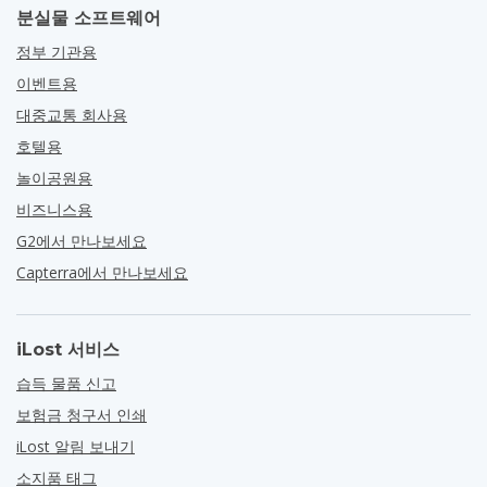
분실물 소프트웨어
정부 기관용
이벤트용
대중교통 회사용
호텔용
놀이공원용
비즈니스용
G2에서 만나보세요
Capterra에서 만나보세요
iLost 서비스
습득 물품 신고
보험금 청구서 인쇄
iLost 알림 보내기
소지품 태그