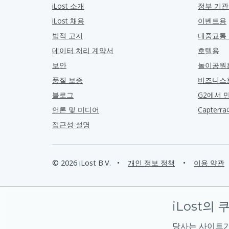
iLost 소개
정부 기
iLost 채용
이벤트용
법적 고지
대중교통
데이터 처리 계약서
호텔용
보안
놀이공원
품질 보증
비즈니스
블로그
G2에서 
언론 및 미디어
Capter
접근성 설명
© 2026 iLost B.V.
•
개인 정보 정책
•
이용 약관
iLost의 
당사는 사이트가