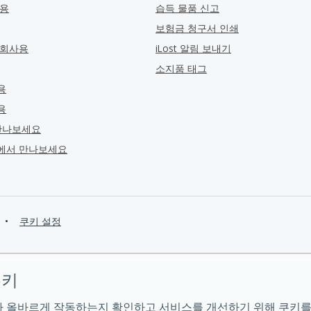
관용
습득 물품 신고
보험금 청구서 인쇄
 회사용
iLost 알림 보내기
소지품 태그
용
용
만나보세요
ra에서 만나보세요
•
쿠키 설정
쿠키
 올바르게 작동하는지 확인하고 서비스를 개선하기 위해 쿠키를