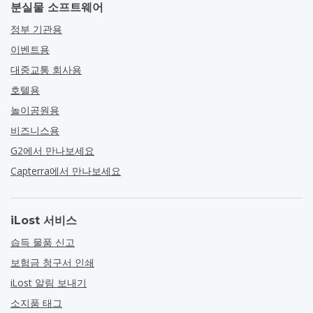
분실물 소프트웨어
정부 기관용
이벤트용
대중교통 회사용
호텔용
놀이공원용
비즈니스용
G2에서 만나보세요
Capterra에서 만나보세요
iLost 서비스
습득 물품 신고
보험금 청구서 인쇄
iLost 알림 보내기
소지품 태그