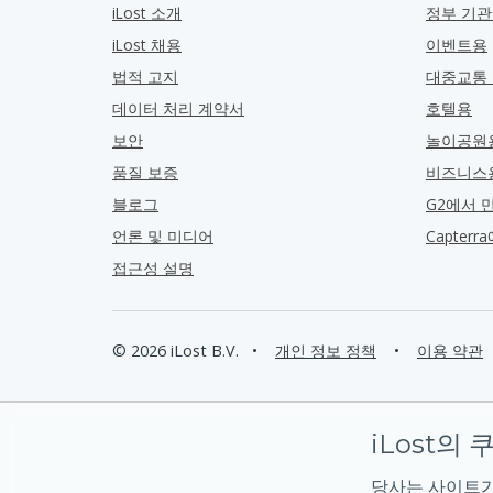
iLost 소개
정부 기
iLost 채용
이벤트용
법적 고지
대중교통
데이터 처리 계약서
호텔용
보안
놀이공원
품질 보증
비즈니스
블로그
G2에서 
언론 및 미디어
Capter
접근성 설명
© 2026 iLost B.V.
•
개인 정보 정책
•
이용 약관
iLost의 
당사는 사이트가