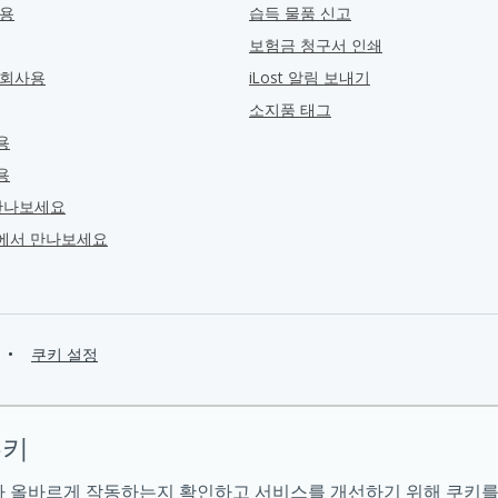
관용
습득 물품 신고
보험금 청구서 인쇄
 회사용
iLost 알림 보내기
소지품 태그
용
용
만나보세요
ra에서 만나보세요
•
쿠키 설정
쿠키
 올바르게 작동하는지 확인하고 서비스를 개선하기 위해 쿠키를