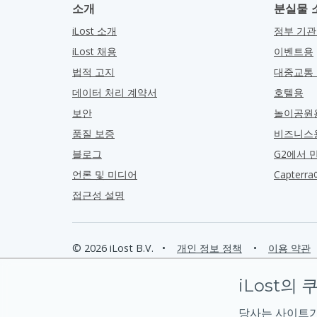
소개
분실물 
iLost 소개
정부 기
iLost 채용
이벤트용
법적 고지
대중교통
데이터 처리 계약서
호텔용
보안
놀이공원
품질 보증
비즈니스
블로그
G2에서 
언론 및 미디어
Capter
접근성 설명
© 2026 iLost B.V.
•
개인 정보 정책
•
이용 약관
iLost의 
당사는 사이트가