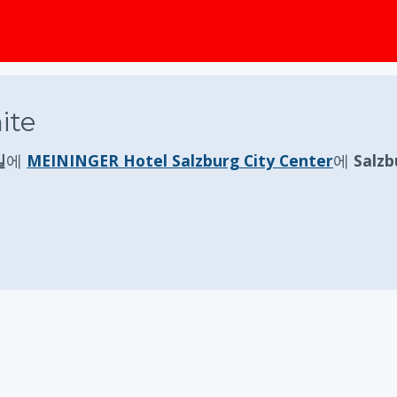
te
일
에
MEININGER Hotel Salzburg City Center
에
Salz