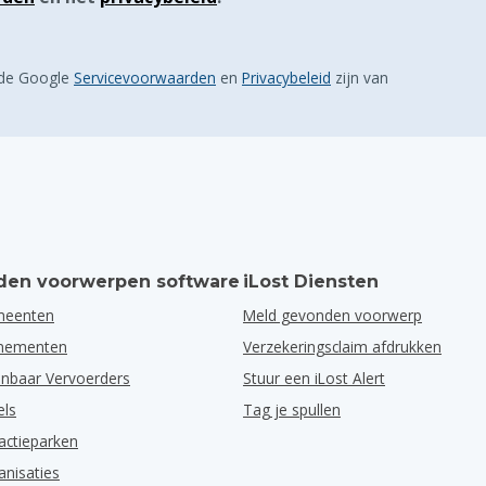
 de Google
Servicevoorwaarden
en
Privacybeleid
zijn van
en voorwerpen software
iLost Diensten
meenten
Meld gevonden voorwerp
enementen
Verzekeringsclaim afdrukken
nbaar Vervoerders
Stuur een iLost Alert
els
Tag je spullen
actieparken
anisaties