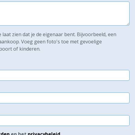
laat zien dat je de eigenaar bent. Bijvoorbeeld, een
e aankoop. Voeg geen foto's toe met gevoelige
poort of kinderen.
rden
en het
privacybeleid
.