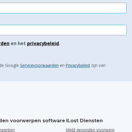
rden
en het
privacybeleid
.
 de Google
Servicevoorwaarden
en
Privacybeleid
zijn van
en voorwerpen software
iLost Diensten
meenten
Meld gevonden voorwerp