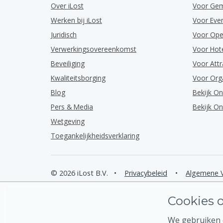
Over iLost
Voor Ge
Werken bij iLost
Voor Ev
Juridisch
Voor Ope
Verwerkingsovereenkomst
Voor Hot
Beveiliging
Voor Attr
Kwaliteitsborging
Voor Org
Blog
Bekijk O
Pers & Media
Bekijk O
Wetgeving
Toegankelijkheidsverklaring
© 2026 iLost B.V.
•
Privacybeleid
•
Algemene 
Cookies o
We gebruiken c