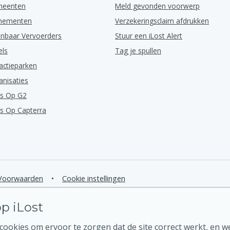
meenten
Meld gevonden voorwerp
enementen
Verzekeringsclaim afdrukken
nbaar Vervoerders
Stuur een iLost Alert
els
Tag je spullen
actieparken
anisaties
ns Op G2
ns Op Capterra
Voorwaarden
•
Cookie instellingen
p iLost
ookies om ervoor te zorgen dat de site correct werkt, en w