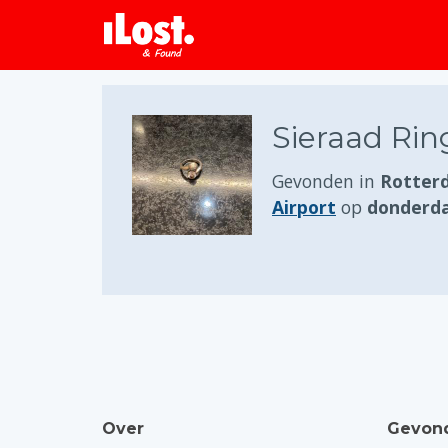
Sieraad Ring
Gevonden in
Rotter
Airport
op
donderda
Over
Gevond