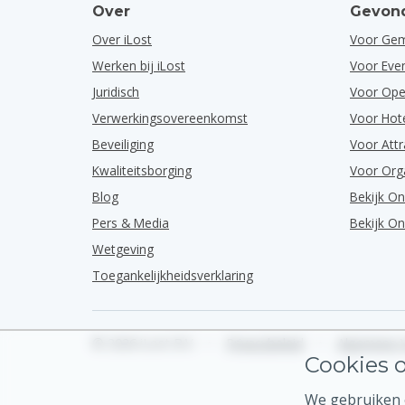
Over
Gevond
Over iLost
Voor Ge
Werken bij iLost
Voor Ev
Juridisch
Voor Ope
Verwerkingsovereenkomst
Voor Hot
Beveiliging
Voor Attr
Kwaliteitsborging
Voor Org
Blog
Bekijk O
Pers & Media
Bekijk O
Wetgeving
Toegankelijkheidsverklaring
© 2026 iLost B.V.
•
Privacybeleid
•
Algemene 
Cookies o
We gebruiken c