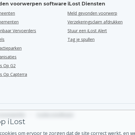
en voorwerpen software
iLost Diensten
meenten
Meld gevonden voorwerp
enementen
Verzekeringsclaim afdrukken
nbaar Vervoerders
Stuur een iLost Alert
els
Tag je spullen
actieparken
anisaties
ns Op G2
ns Op Capterra
Voorwaarden
•
Cookie instellingen
p iLost
ookies om ervoor te zorgen dat de site correct werkt, en w