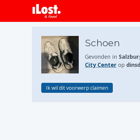
Schoen
Gevonden in
Salzbur
City Center
op
dinsd
Ik wil dit voorwerp claimen