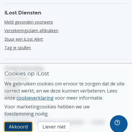
iLost Diensten
Meld gevonden voorwerp
Verzekeringsclaim afdrukken
Stuur een iLost Alert
Tag je spullen
Ondersteuning
Cookies op iLost
Helpcentrum
We gebruiken cookies om ervoor te zorgen dat de site
Contact
correct werkt, en we deze kunnen verbeteren. Lees
Sitemap
onze
cookieverklaring
voor meer informatie.
Voor marketingcookies hebben we uw
toestemming nodig.
© 2026 iLost B.V.
Privacybeleid
•
Algemene Voorwaarden
•
Cookie
Akkoord
Liever niet
instellingen