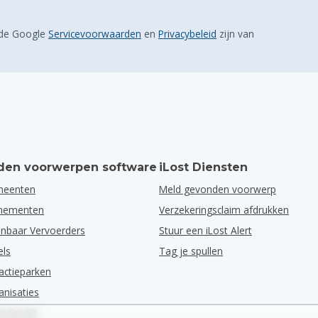
 de Google
Servicevoorwaarden
en
Privacybeleid
zijn van
en voorwerpen software
iLost Diensten
meenten
Meld gevonden voorwerp
enementen
Verzekeringsclaim afdrukken
nbaar Vervoerders
Stuur een iLost Alert
els
Tag je spullen
actieparken
anisaties
ns Op G2