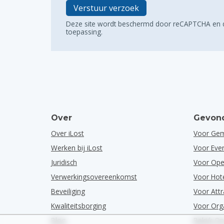
Verstuur verzoek
Deze site wordt beschermd door reCAPTCHA en
toepassing.
Over
Gevond
Over iLost
Voor Ge
Werken bij iLost
Voor Ev
Juridisch
Voor Ope
Verwerkingsovereenkomst
Voor Hot
Beveiliging
Voor Attr
Kwaliteitsborging
Voor Org
Blog
Bekijk O