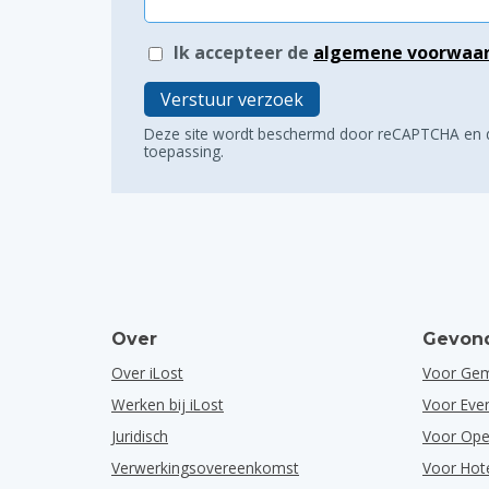
Ik accepteer de
algemene voorwaa
Verstuur verzoek
Deze site wordt beschermd door reCAPTCHA en
toepassing.
Over
Gevond
Over iLost
Voor Ge
Werken bij iLost
Voor Ev
Juridisch
Voor Ope
Verwerkingsovereenkomst
Voor Hot