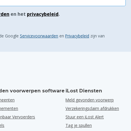
rden
en het
privacybeleid
.
 de Google
Servicevoorwaarden
en
Privacybeleid
zijn van
en voorwerpen software
iLost Diensten
meenten
Meld gevonden voorwerp
enementen
Verzekeringsclaim afdrukken
nbaar Vervoerders
Stuur een iLost Alert
els
Tag je spullen