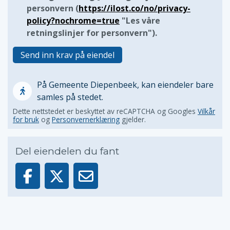
personvern (
https://ilost.co/no/privacy-
policy?nochrome=true
"Les våre
retningslinjer for personvern").
Send inn krav på eiendel
På Gemeente Diepenbeek, kan eiendeler bare
samles på stedet.
Dette nettstedet er beskyttet av reCAPTCHA og Googles
Vilkår
for bruk
og
Personvernerklæring
gjelder.
Del eiendelen du fant