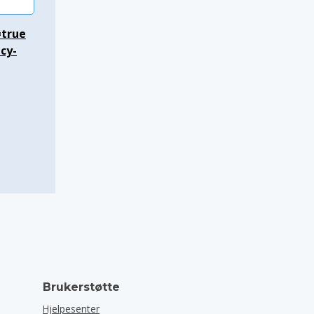
=true
acy-
Brukerstøtte
Hjelpesenter