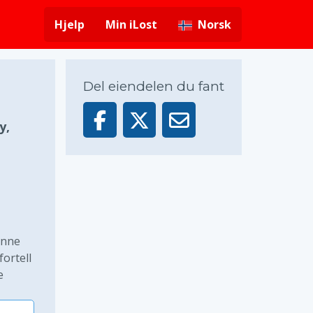
Hjelp
Min iLost
Norsk
Del eiendelen du fant
y,
enne
ortell
e