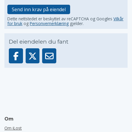
Send inn krav på eiendel
Dette nettstedet er beskyttet av reCAPTCHA og Googles
Vilkår
for bruk
og
Personvernerklæring
gjelder.
Del eiendelen du fant
Om
Om iLost