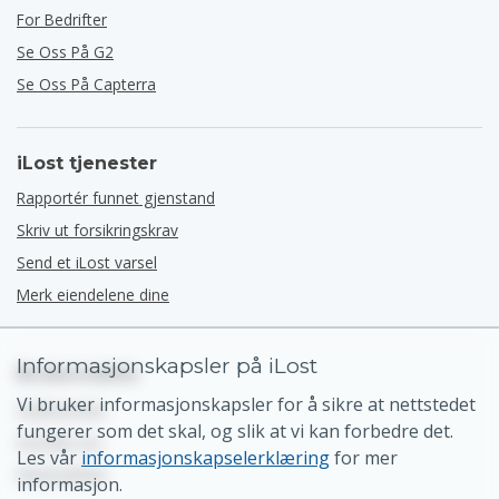
For Bedrifter
Se Oss På G2
Se Oss På Capterra
iLost tjenester
Rapportér funnet gjenstand
Skriv ut forsikringskrav
Send et iLost varsel
Merk eiendelene dine
Informasjonskapsler på iLost
Brukerstøtte
Vi bruker informasjonskapsler for å sikre at nettstedet
Hjelpesenter
fungerer som det skal, og slik at vi kan forbedre det.
Kontakt oss
Les vår
informasjonskapselerklæring
for mer
Nettstedkart
informasjon.