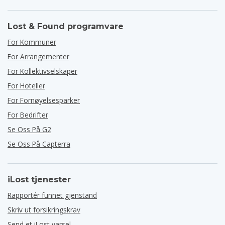
Lost & Found programvare
For Kommuner
For Arrangementer
For Kollektivselskaper
For Hoteller
For Fornøyelsesparker
For Bedrifter
Se Oss På G2
Se Oss På Capterra
iLost tjenester
Rapportér funnet gjenstand
Skriv ut forsikringskrav
Send et iLost varsel