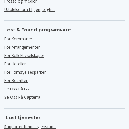
Presse og medier
Uttalelse om tilgjengelighet
Lost & Found programvare
For Kommuner
For Arrangementer
For Kollektivselskaper
For Hoteller
For Fornøyelsesparker
For Bedrifter
Se Oss På G2
Se Oss På Capterra
iLost tjenester
Rapportér funnet gjenstand