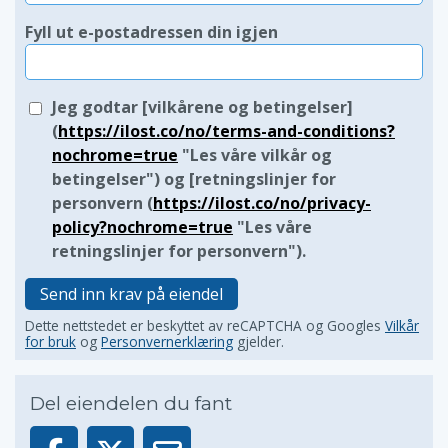
Fyll ut e-postadressen din igjen
Jeg godtar [vilkårene og betingelser]
(
https://ilost.co/no/terms-and-conditions?
nochrome=true
"Les våre vilkår og
betingelser") og [retningslinjer for
personvern (
https://ilost.co/no/privacy-
policy?nochrome=true
"Les våre
retningslinjer for personvern").
Send inn krav på eiendel
Dette nettstedet er beskyttet av reCAPTCHA og Googles
Vilkår
for bruk
og
Personvernerklæring
gjelder.
Del eiendelen du fant