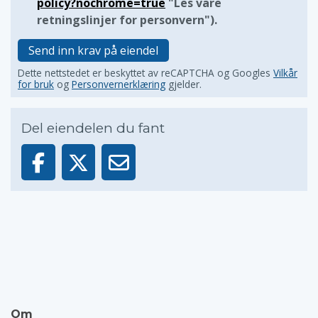
policy?nochrome=true
"Les våre
retningslinjer for personvern").
Send inn krav på eiendel
Dette nettstedet er beskyttet av reCAPTCHA og Googles
Vilkår
for bruk
og
Personvernerklæring
gjelder.
Del eiendelen du fant
Om