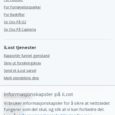
For Fornøyelsesparker
For Bedrifter
Se Oss På G2
Se Oss På Capterra
iLost tjenester
Rapportér funnet gjenstand
Skriv ut forsikringskrav
Send et iLost varsel
Merk eiendelene dine
Informasjonskapsler på iLost
Brukerstøtte
Vi bruker informasjonskapsler for å sikre at nettstedet
Hjelpesenter
fungerer som det skal, og slik at vi kan forbedre det.
Kontakt oss