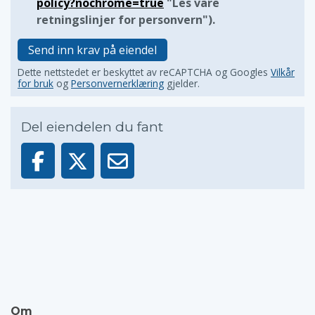
policy?nochrome=true
"Les våre
retningslinjer for personvern").
Send inn krav på eiendel
Dette nettstedet er beskyttet av reCAPTCHA og Googles
Vilkår
for bruk
og
Personvernerklæring
gjelder.
Del eiendelen du fant
Om