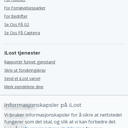
For Fornøyelsesparker
For Bedrifter
Se Oss På G2
Se Oss På Capterra
iLost tjenester
Rapportér funnet gjenstand
Skriv ut forsikringskrav
Send et iLost varsel
Merk eiendelene dine
Informasjonskapsler på iLost
Brukerstøtte
Vi bruker informasjonskapsler for å sikre at nettstedet
Hjelpesenter
fungerer som det skal, og slik at vi kan forbedre det.
Kontakt oss