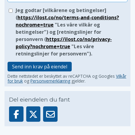
Jeg godtar [vilkårene og betingelser]
(
https://ilost.co/no/terms-and-conditions?
nochrome=true
"Les våre vilkår og
betingelser") og [retningslinjer for
personvern (
https://ilost.co/no/privacy-
policy?nochrome=true
"Les våre
retningslinjer for personvern").
Send inn krav på eiendel
Dette nettstedet er beskyttet av reCAPTCHA og Googles
Vilkår
for bruk
og
Personvernerklæring
gjelder.
Del eiendelen du fant