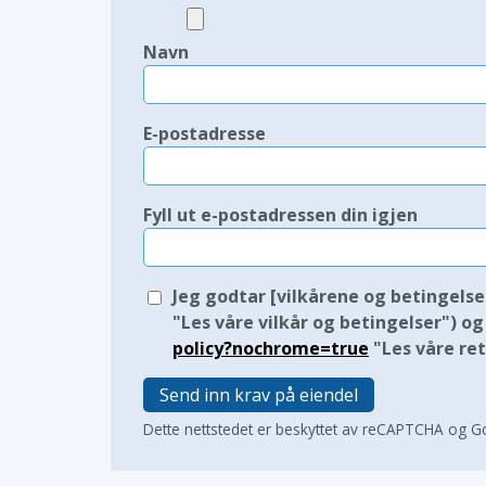
Navn
E-postadresse
Fyll ut e-postadressen din igjen
Jeg godtar [vilkårene og betingelser
"Les våre vilkår og betingelser") og
policy?nochrome=true
"Les våre ret
Send inn krav på eiendel
Dette nettstedet er beskyttet av reCAPTCHA og 