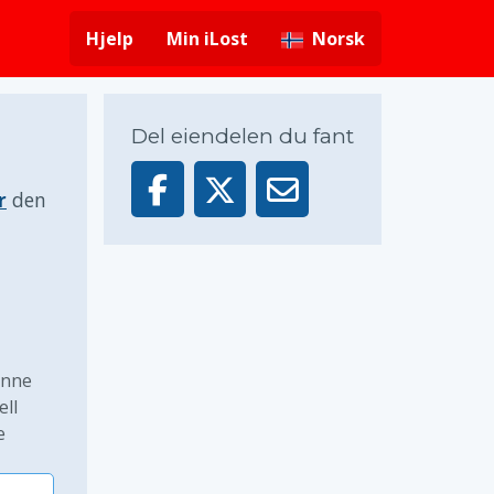
Hjelp
Min iLost
Norsk
Del eiendelen du fant
r
den
enne
ell
e