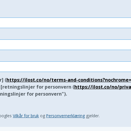
] (
https://ilost.co/no/terms-and-conditions?nochrome
 [retningslinjer for personvern (
https://ilost.co/no/priv
ningslinjer for personvern").
Googles
Vilkår for bruk
og
Personvernerklæring
gjelder.