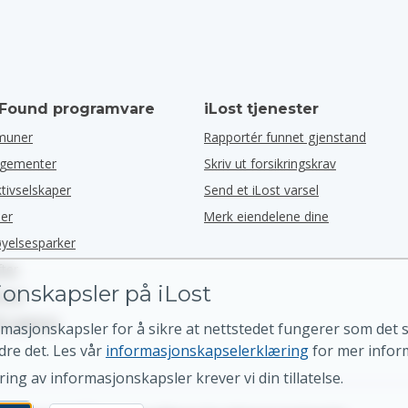
 Found programvare
iLost tjenester
muner
Rapportér funnet gjenstand
ngementer
Skriv ut forsikringskrav
ktivselskaper
Send et iLost varsel
ler
Merk eiendelene dine
øyelsesparker
fter
onskapsler på iLost
å G2
å Capterra
rmasjonskapsler for å sikre at nettstedet fungerer som det sk
dre det. Les vår
informasjonskapselerklæring
for mer infor
ng av informasjonskapsler krever vi din tillatelse.