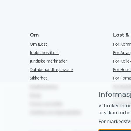
Om
Lost &
Om iLost
For Kom
Jobbe hos iLost
For Arra
Juridiske merknader
For Kolle
Databehandlingsavtale
For Hotel
Sikkerhet
For Forn
Kvalitetssikring
For Bedri
Informasj
Blogg
Se Oss P
Presse og medier
Se Oss P
Vi bruker info
Uttalelse om tilgjengelighet
at vi kan forbe
For markedsføri