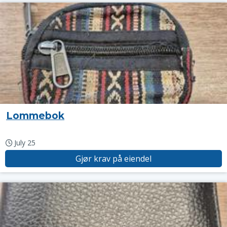
Lommebok
July 25
Gjør krav på eiendel