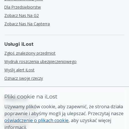
Dla Przedsiębiorstw
Zobacz Nas Na G2
Zobacz Nas Na Capterra
Usługi iLost
Zgłoś znaleziony przedmiot
Wydruk roszczenia ubezpieczeniowego
Wyślij alert iLost
Oznacz swoje rzeczy
Pliki cookie na iLost
Wsparcie
Używamy plików cookie, aby zapewnić, że strona działa
Centrum Pomocy
poprawnie i abyśmy mogli ją ulepszać. Przeczytaj nasze
Dane kontaktowe
oświadczenie o plikach cookie
, aby uzyskać więcej
Mapa strony
informacji.