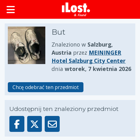
zawartości
But
Znaleziono w
Salzburg,
Austria
przez
MEININGER
Hotel Salzburg City Center
dnia
wtorek, 7 kwietnia 2026
Chcę odebrać ten przedmiot
Udostępnij ten znaleziony przedmiot