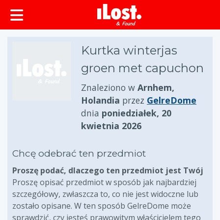
zawartości
Kurtka winterjas
groen met capuchon
Znaleziono w
Arnhem,
Holandia
przez
GelreDome
dnia
poniedziałek, 20
kwietnia 2026
Chcę odebrać ten przedmiot
Proszę podać, dlaczego ten przedmiot jest Twój
Proszę opisać przedmiot w sposób jak najbardziej
szczegółowy, zwłaszcza to, co nie jest widoczne lub
zostało opisane. W ten sposób GelreDome może
sprawdzić, czy jesteś prawowitym właścicielem tego