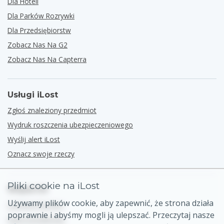
Dla Hoteli
Dla Parków Rozrywki
Dla Przedsiębiorstw
Zobacz Nas Na G2
Zobacz Nas Na Capterra
Usługi iLost
Zgłoś znaleziony przedmiot
Wydruk roszczenia ubezpieczeniowego
Wyślij alert iLost
Oznacz swoje rzeczy
Pliki cookie na iLost
Wsparcie
Używamy plików cookie, aby zapewnić, że strona działa
Centrum Pomocy
poprawnie i abyśmy mogli ją ulepszać. Przeczytaj nasze
Dane kontaktowe