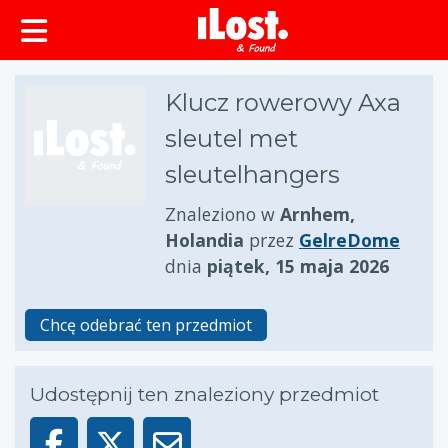
zawartości
Klucz rowerowy Axa
sleutel met
sleutelhangers
Znaleziono w
Arnhem,
Holandia
przez
GelreDome
dnia
piątek, 15 maja 2026
Chcę odebrać ten przedmiot
Udostępnij ten znaleziony przedmiot