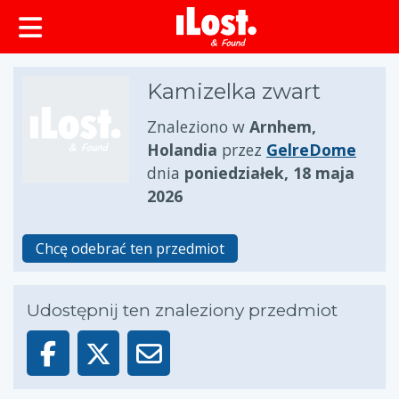
zawartości
Kamizelka zwart
Znaleziono w
Arnhem,
Holandia
przez
GelreDome
dnia
poniedziałek, 18 maja
2026
Chcę odebrać ten przedmiot
Udostępnij ten znaleziony przedmiot