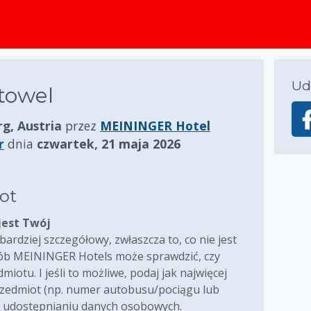
zawartości
Ud
towel
rg, Austria
przez
MEININGER Hotel
r
dnia
czwartek, 21 maja 2026
ot
jest Twój
ardziej szczegółowy, zwłaszcza to, co nie jest
sób MEININGER Hotels może sprawdzić, czy
iotu. I jeśli to możliwe, podaj jak najwięcej
przedmiot (np. numer autobusu/pociągu lub
y udostępnianiu danych osobowych.