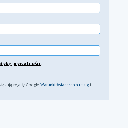
itykę prywatności
.
wiązują reguły Google
Warunki świadczenia usług
i