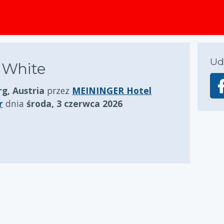
zawartości
Ud
 White
rg, Austria
przez
MEININGER Hotel
r
dnia
środa, 3 czerwca 2026