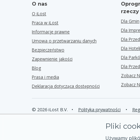
O nas
Oprogr
rzeczy
O iLost
Dla Gmin
Praca w iLost
Dla Impr
Informacje prawne
Dla Przed
Umowa o przetwarzaniu danych
Dla Hotel
Bezpieczeństwo
Dla Park
Zapewnienie jakości
Dla Przed
Blog
Zobacz N
Prasa i media
Zobacz N
Deklaracja dotycząca dostępności
© 2026 iLost B.V.
•
Polityka prywatności
•
Reg
Pliki coo
Używamy plików