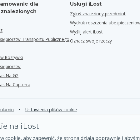
amowanie dla
Usługi iLost
 znalezionych
Zgłoś znaleziony przedmiot
Wydruk roszczenia ubezpieczenio
ez
Wyślij alert iLost
siębiorstw Transportu Publicznego
Oznacz swoje rzeczy
i
ów Rozrywki
siębiorstw
as Na G2
as Na Capterra
ulamin
•
Ustawienia plików cookie
kie na iLost
 cookie, aby zapewnić, że strona działa poprawnie i abyśm