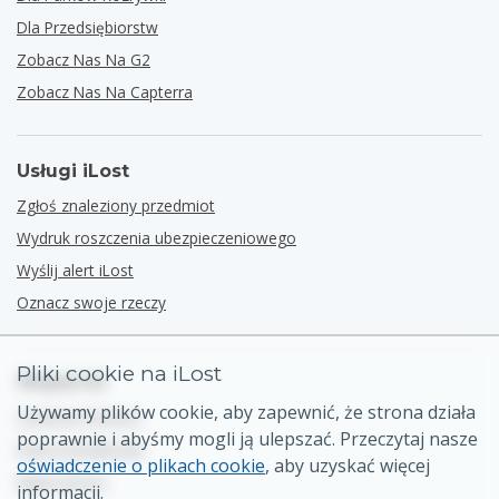
Dla Przedsiębiorstw
Zobacz Nas Na G2
Zobacz Nas Na Capterra
Usługi iLost
Zgłoś znaleziony przedmiot
Wydruk roszczenia ubezpieczeniowego
Wyślij alert iLost
Oznacz swoje rzeczy
Pliki cookie na iLost
Wsparcie
Używamy plików cookie, aby zapewnić, że strona działa
Centrum Pomocy
poprawnie i abyśmy mogli ją ulepszać. Przeczytaj nasze
Dane kontaktowe
oświadczenie o plikach cookie
, aby uzyskać więcej
Mapa strony
informacji.