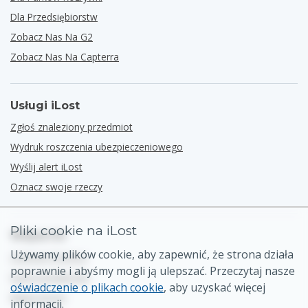
Dla Przedsiębiorstw
Zobacz Nas Na G2
Zobacz Nas Na Capterra
Usługi iLost
Zgłoś znaleziony przedmiot
Wydruk roszczenia ubezpieczeniowego
Wyślij alert iLost
Oznacz swoje rzeczy
Pliki cookie na iLost
Wsparcie
Używamy plików cookie, aby zapewnić, że strona działa
Centrum Pomocy
poprawnie i abyśmy mogli ją ulepszać. Przeczytaj nasze
Dane kontaktowe
oświadczenie o plikach cookie
, aby uzyskać więcej
Mapa strony
informacji.