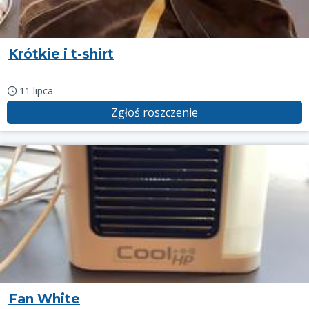
Krótkie i t-shirt
11 lipca
Zgłoś roszczenie
Fan White