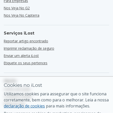
Para Empresas
Nos Veja No G2
Nos Veja No Capterra
Serviços iLost
Reportar artigo encontrado
Imprimir reclamação de seguro
Enviar um alerta iLost
Etiquete os seus pertences
Apoio
Cookies no iLost
Centro de Ajuda
Utilizamos cookies para assegurar que o site funciona
Contactos Gerais
corretamente, bem como para o melhorar. Leia a nossa
Mapa do site
declaração de cookies
para mais informações.