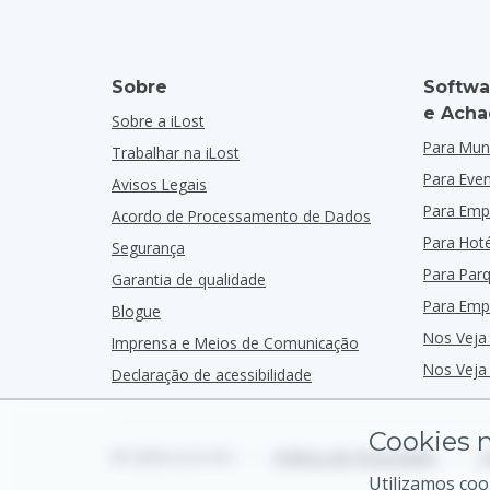
Sobre
Softwa
e Acha
Sobre a iLost
Para Muni
Trabalhar na iLost
Para Eve
Avisos Legais
Para Emp
Acordo de Processamento de Dados
Para Hoté
Segurança
Para Par
Garantia de qualidade
Para Emp
Blogue
Nos Veja
Imprensa e Meios de Comunicação
Nos Veja
Declaração de acessibilidade
Cookies n
© 2026 iLost B.V.
•
Política de Privacidade
•
T
Utilizamos coo