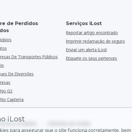
re de Perdidos
Serviços iLost
dos
Reportar artigo encontrado
cípios
Imprimir reclamação de seguro
ntos
Enviar um alerta iLost
resas De Transportes Públicos
Etiquete os seus pertences
is
ques De Diversões
resas
 No G2
 No Capterra
o iLost
ermos e Condições
•
Definições de Cookies
kies para assegurar que o site funciona corretamente, bem