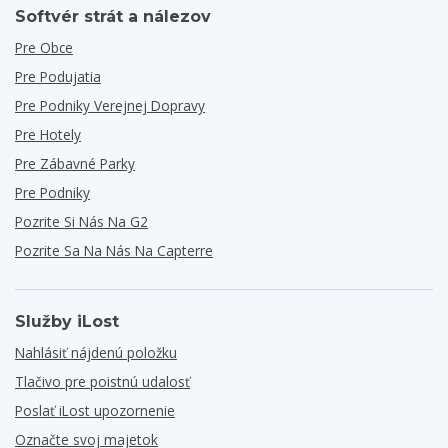
Softvér strát a nálezov
Pre Obce
Pre Podujatia
Pre Podniky Verejnej Dopravy
Pre Hotely
Pre Zábavné Parky
Pre Podniky
Pozrite Si Nás Na G2
Pozrite Sa Na Nás Na Capterre
Služby iLost
Nahlásiť nájdenú položku
Tlačivo pre poistnú udalosť
Poslať iLost upozornenie
Označte svoj majetok