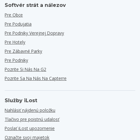
Softvér strát a nálezov
Pre Obce
Pre Podujatia
Pre Podniky Verejnej Dopravy
Pre Hotely
Pre Zábavné Parky
Pre Podniky
Pozrite Si Nás Na G2
Pozrite Sa Na Nás Na Capterre
Služby iLost
Nahlásiť nájdenú položku
Tlačivo pre poistnú udalosť
Poslať iLost upozornenie
Označte svoj majetok