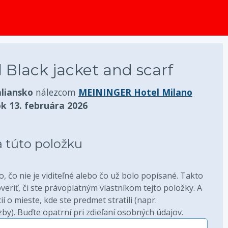
 Black jacket and scarf
aliansko
nálezcom
MEININGER Hotel Milano
ok 13. februára 2026
a túto položku
, čo nie je viditeľné alebo čo už bolo popísané. Takto
riť, či ste právoplatným vlastníkom tejto položky. A
í o mieste, kde ste predmet stratili (napr.
by). Buďte opatrní pri zdieľaní osobných údajov.