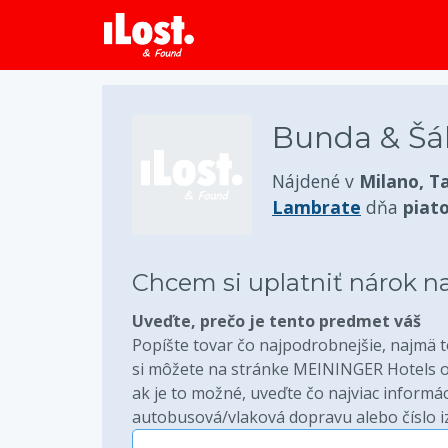
Bunda & Šál
Nájdené v
Milano, T
Lambrate
dňa
piat
Chcem si uplatniť nárok n
Uveďte, prečo je tento predmet váš
Popíšte tovar čo najpodrobnejšie, najmä to
si môžete na stránke MEININGER Hotels ove
ak je to možné, uveďte čo najviac informáci
autobusová/vlaková dopravu alebo číslo iz