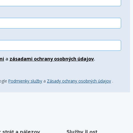
mi
a
zásadami ochrany osobných údajov
.
oogle
Podmienky služby
a
Zásady ochrany osobných údajov
.
 strát a nálezov
Služby iLost