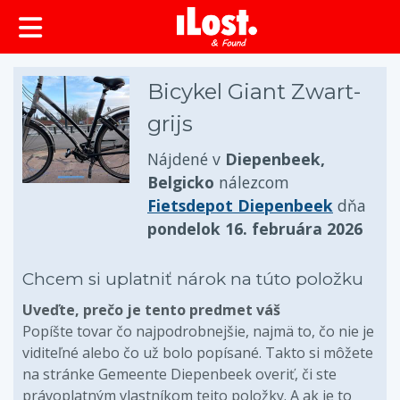
Bicykel Giant Zwart-
grijs
Nájdené v
Diepenbeek,
Belgicko
nálezcom
Fietsdepot Diepenbeek
dňa
pondelok 16. februára 2026
Chcem si uplatniť nárok na túto položku
Uveďte, prečo je tento predmet váš
Popíšte tovar čo najpodrobnejšie, najmä to, čo nie je
viditeľné alebo čo už bolo popísané. Takto si môžete
na stránke Gemeente Diepenbeek overiť, či ste
právoplatným vlastníkom tejto položky. A ak je to